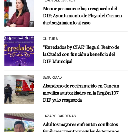
PLAYA DEL CARMEN
Menor permanece bajo resguardo del
DIF; Ayuntamiento de Playa del Carmen
dará seguimiento al caso
CULTURA
“Enredados by CIAE” llega al Teatro de
la Ciudad con función a beneficio del
DIF Municipal
SEGURIDAD
Abandono de recién nacido en Cancún
moviliza a autoridades en la Región 107,
DIF ya lo resguarda
LÁZARO CÁRDENAS
Adultos mayores enfrentan conflictos
familiares y venta irregular de terrenos