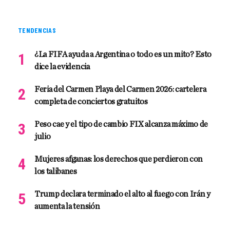
TENDENCIAS
¿La FIFA ayuda a Argentina o todo es un mito? Esto
dice la evidencia
Feria del Carmen Playa del Carmen 2026: cartelera
completa de conciertos gratuitos
Peso cae y el tipo de cambio FIX alcanza máximo de
julio
Mujeres afganas: los derechos que perdieron con
los talibanes
Trump declara terminado el alto al fuego con Irán y
aumenta la tensión