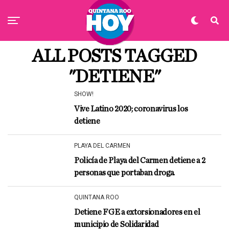
ALL POSTS TAGGED
"DETIENE"
SHOW!
Vive Latino 2020; coronavirus los
detiene
PLAYA DEL CARMEN
Policía de Playa del Carmen detiene a 2
personas que portaban droga.
QUINTANA ROO
Detiene FGE a extorsionadores en el
municipio de Solidaridad