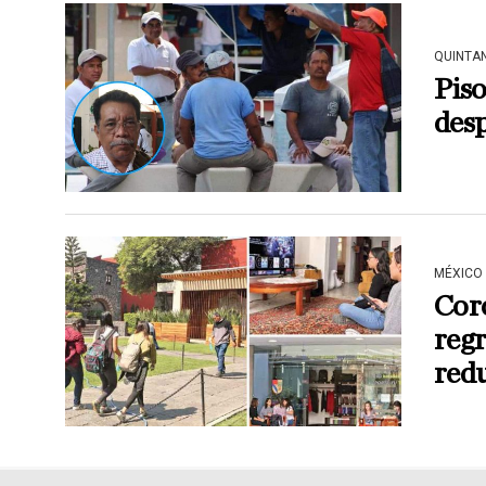
QUINTA
Piso
des
MÉXICO
Coro
regr
redu