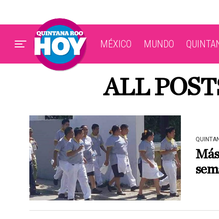
MÉXICO
MUNDO
QUINTA
ALL POS
QUINTA
Más 
sem