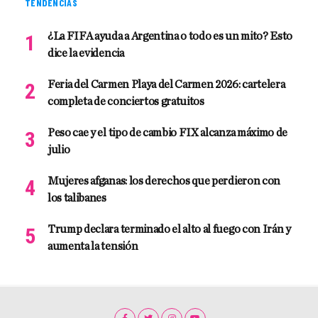
TENDENCIAS
¿La FIFA ayuda a Argentina o todo es un mito? Esto
dice la evidencia
Feria del Carmen Playa del Carmen 2026: cartelera
completa de conciertos gratuitos
Peso cae y el tipo de cambio FIX alcanza máximo de
julio
Mujeres afganas: los derechos que perdieron con
los talibanes
Trump declara terminado el alto al fuego con Irán y
aumenta la tensión