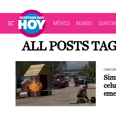
MÉXICO
MUNDO
QUINTA
ALL POSTS TA
CANCÚN
Simu
celu
eme