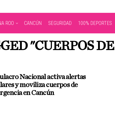
NA ROO
CANCÚN
SEGURIDAD
100% DEPORTES
GGED "CUERPOS D
lacro Nacional activa alertas
lares y moviliza cuerpos de
rgencia en Cancún