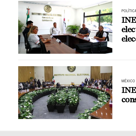
POLÍTIC
INE 
ele
ele
MÉXICO
INE 
con