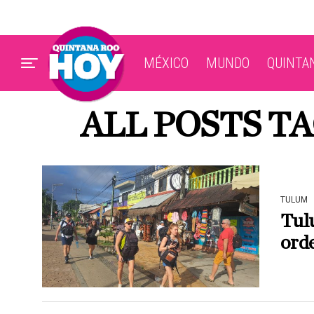
MÉXICO
MUNDO
QUINTA
ALL POSTS T
TULUM
Tulu
orde