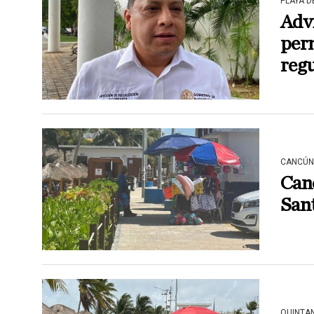
PLAYA 
Advi
perm
regu
CANCÚN
Can
Sant
QUINTA