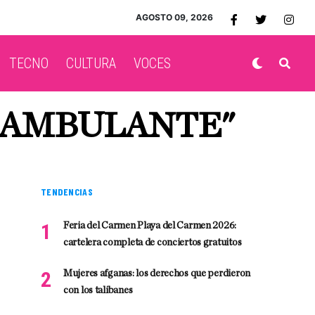
AGOSTO 09, 2026
TECNO
CULTURA
VOCES
O AMBULANTE"
TENDENCIAS
Feria del Carmen Playa del Carmen 2026:
cartelera completa de conciertos gratuitos
Mujeres afganas: los derechos que perdieron
con los talibanes