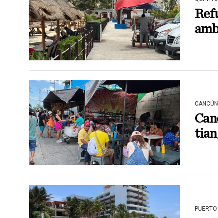
Ref
amb
CANCÚN
Canc
tian
PUERTO