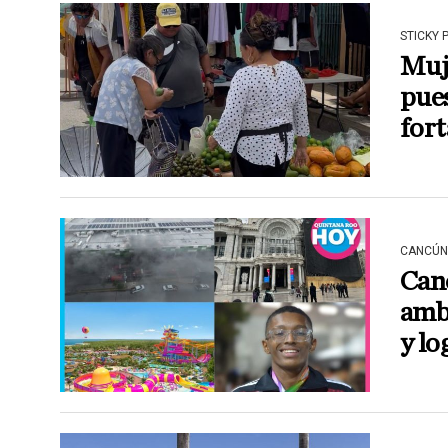
STICKY 
Muj
pues
fort
CANCÚN
Canc
amb
y lo