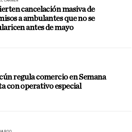
DEL CARMEN
erten cancelación masiva de
isos a ambulantes que no se
laricen antes de mayo
cún regula comercio en Semana
a con operativo especial
NA ROO