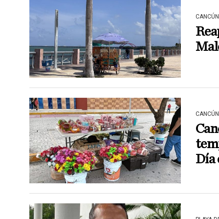
CANCÚN
Rea
Male
CANCÚN
Can
temp
Día 