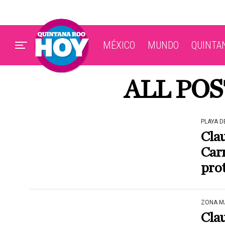
MÉXICO
MUNDO
QUINTA
ALL PO
PLAYA 
Clau
Carm
prot
ZONA M
Clau