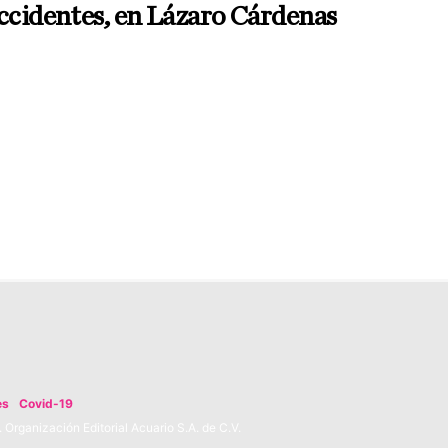
ccidentes, en Lázaro Cárdenas
es
Covid-19
Organización Editorial Acuario S.A. de C.V.