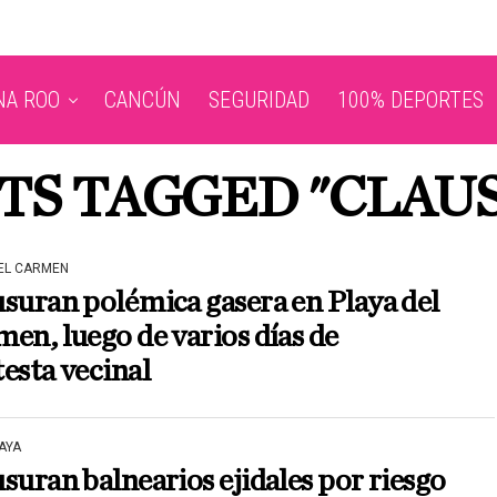
NA ROO
CANCÚN
SEGURIDAD
100% DEPORTES
STS TAGGED "CLAU
DEL CARMEN
suran polémica gasera en Playa del
en, luego de varios días de
esta vecinal
AYA
suran balnearios ejidales por riesgo