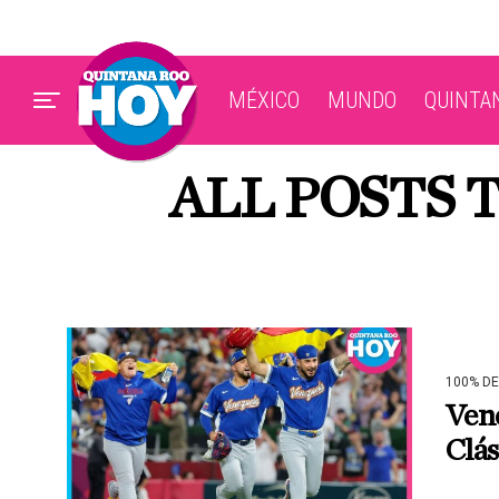
MÉXICO
MUNDO
QUINTA
ALL POSTS 
100% D
Vene
Clás