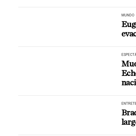
MUNDO
Eug
evac
ESPECT
Mue
Eche
nac
ENTRET
Brad
larg