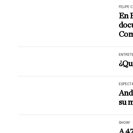
FELIPE 
En 
docu
Com
ENTRET
¿Qui
ESPECT
Andr
su 
SHOW!
A 47