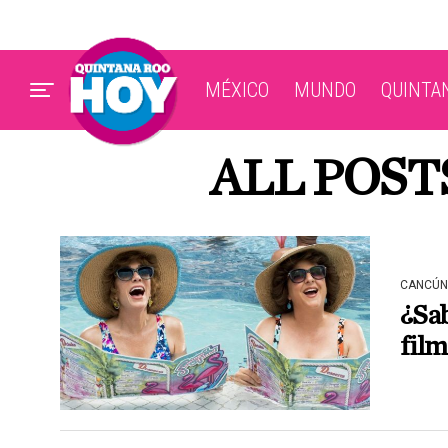
MÉXICO
MUNDO
QUINTA
ALL POST
CANCÚN
¿Sab
fil