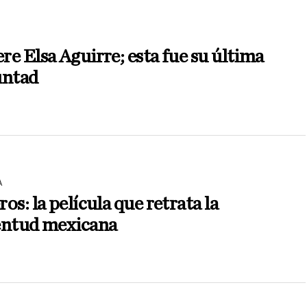
e Elsa Aguirre; esta fue su última
untad
A
os: la película que retrata la
entud mexicana