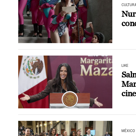
CULTUR
Nuri
conq
LIKE
Sal
Mar
cine
MÉXICO