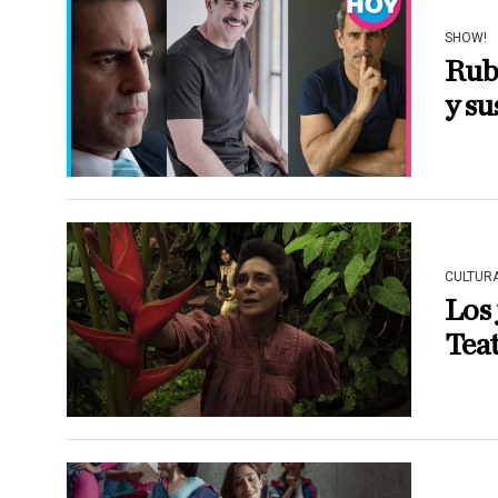
SHOW!
Rub
y su
CULTUR
Los 
Teat