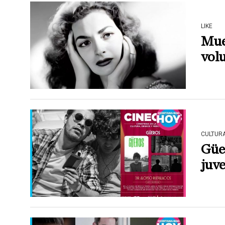
LIKE
Muer
vol
CULTUR
Güer
juv