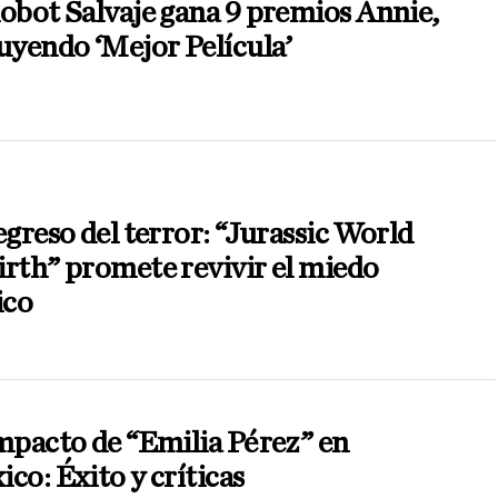
obot Salvaje gana 9 premios Annie,
uyendo ‘Mejor Película’
egreso del terror: “Jurassic World
rth” promete revivir el miedo
ico
mpacto de “Emilia Pérez” en
co: Éxito y críticas