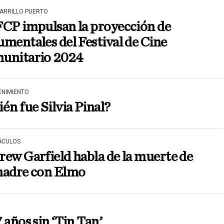
CARRILLO PUERTO
FCP impulsan la proyección de
mentales del Festival de Cine
unitario 2024
ENIMIENTO
én fue Silvia Pinal?
ÁCULOS
ew Garfield habla de la muerte de
madre con Elmo
 años sin ‘Tin Tan’