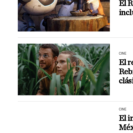
El R
incl
CINE
El r
Rebi
clás
CINE
El i
Méxi