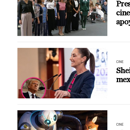
Pres
cin
apo
CINE
She
mex
CINE