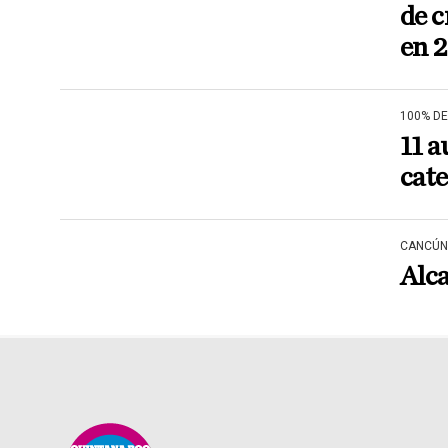
de 
en 
100% D
11 a
cate
CANCÚN
Alca