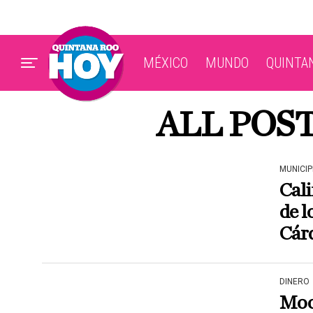
MÉXICO
MUNDO
QUINTA
ALL POS
MUNICIP
Cali
de l
Cár
DINERO
Moo