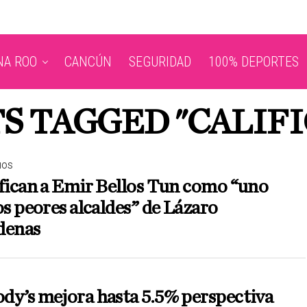
NA ROO
CANCÚN
SEGURIDAD
100% DEPORTES
TS TAGGED "CALIFI
IOS
fican a Emir Bellos Tun como “uno
os peores alcaldes” de Lázaro
denas
dy’s mejora hasta 5.5% perspectiva