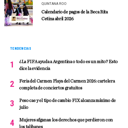
QUINTANA ROO
Calendario de pagos de la Beca Rita
Cetina abril 2026
TENDENCIAS
¿La FIFA ayuda a Argentina o todo es un mito? Esto
dice la evidencia
Feria del Carmen Playa del Carmen 2026: cartelera
completa de conciertos gratuitos
Peso cae y el tipo de cambio FIX alcanza máximo de
julio
Mujeres afganas: los derechos que perdieron con
los talibanes