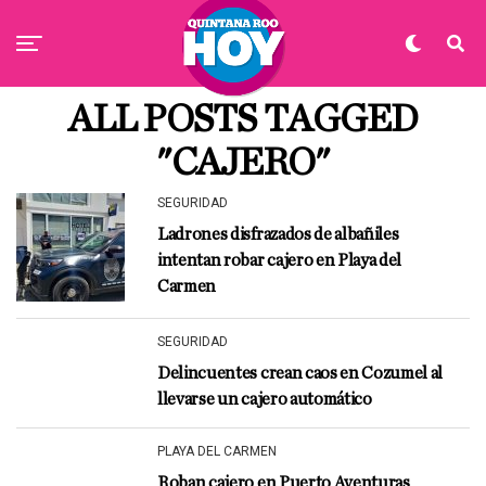
ALL POSTS TAGGED
"CAJERO"
SEGURIDAD
Ladrones disfrazados de albañiles
intentan robar cajero en Playa del
Carmen
SEGURIDAD
Delincuentes crean caos en Cozumel al
llevarse un cajero automático
PLAYA DEL CARMEN
Roban cajero en Puerto Aventuras