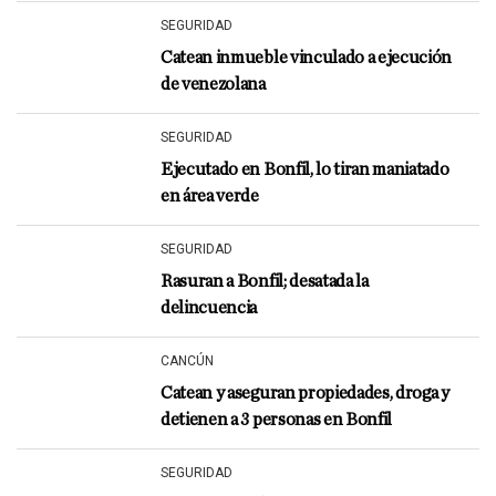
SEGURIDAD
Catean inmueble vinculado a ejecución
de venezolana
SEGURIDAD
Ejecutado en Bonfil, lo tiran maniatado
en área verde
SEGURIDAD
Rasuran a Bonfil; desatada la
delincuencia
CANCÚN
Catean y aseguran propiedades, droga y
detienen a 3 personas en Bonfil
SEGURIDAD