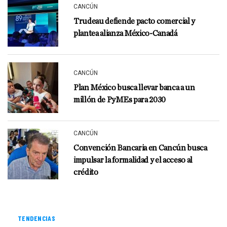
CANCÚN
Trudeau defiende pacto comercial y
plantea alianza México-Canadá
CANCÚN
Plan México busca llevar banca a un
millón de PyMEs para 2030
CANCÚN
Convención Bancaria en Cancún busca
impulsar la formalidad y el acceso al
crédito
TENDENCIAS