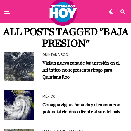
ALL POSTS TAGGED "BAJA
PRESION"
QUINTANA ROO
Vigilan nueva zona de baja presión en el
Atlántico; no representa riesgo para
Quintana Roo
MÉXICO
Conagua vigila a Amanda y otra zona con
potencial ciclónico frente al sur del país