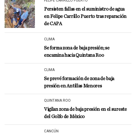
FELIPE CARRILLO PUERTO
Persisten fallas en el suministro de agua
en Felipe Carrillo Puerto tras reparación
de CAPA
CLIMA
Se forma zona de baja presión; se
encamina hacia Quintana Roo
CLIMA
Se prevé formación de zona de baja
presión en Antillas Menores
QUINTANA ROO
Vigilan zona de baja presión en el sureste
del Golfo de México
CANCÚN