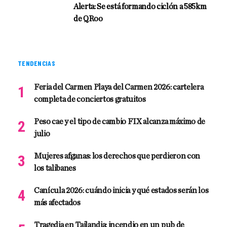
Alerta: Se está formando ciclón a 585km
de QRoo
TENDENCIAS
Feria del Carmen Playa del Carmen 2026: cartelera
completa de conciertos gratuitos
Peso cae y el tipo de cambio FIX alcanza máximo de
julio
Mujeres afganas: los derechos que perdieron con
los talibanes
Canícula 2026: cuándo inicia y qué estados serán los
más afectados
Tragedia en Tailandia: incendio en un pub de