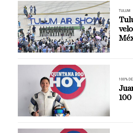
TULUM
Tul
vel
Méx
100% D
Juan
100