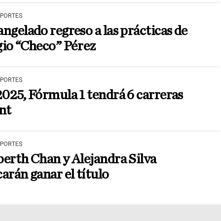
EPORTES
ngelado regreso a las prácticas de
gio “Checo” Pérez
EPORTES
025, Fórmula 1 tendrá 6 carreras
nt
EPORTES
erth Chan y Alejandra Silva
arán ganar el título