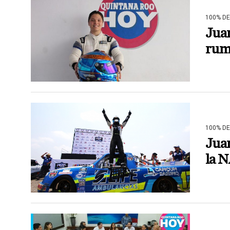
100% D
Jua
rum
100% D
Jua
la 