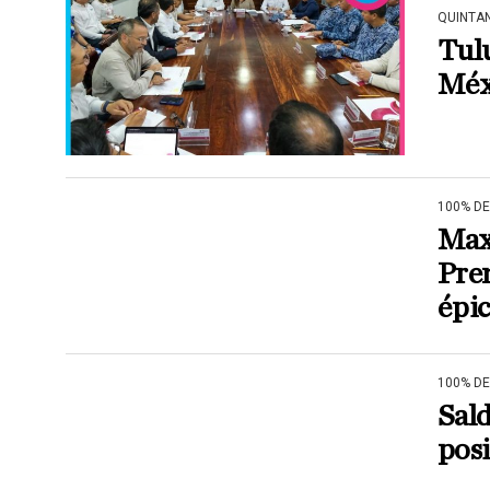
QUINTA
Tul
Méxi
100% D
Max
Pre
épi
100% D
Sald
posi