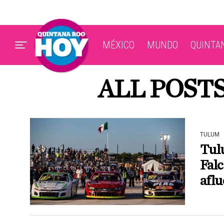
MÉXICO
MUNDO
QUINTA
ALL POST
TULUM
Tul
Falc
aflu