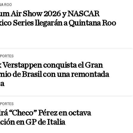
NA ROO
um Air Show 2026 y NASCAR
co Series llegarán a Quintana Roo
EPORTES
 Verstappen conquista el Gran
mio de Brasil con una remontada
ca
EPORTES
rá “Checo” Pérez en octava
ción en GP de Italia