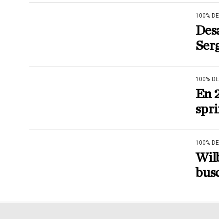
100% D
Desa
Ser
100% D
En 2
spri
100% D
Wilb
busc