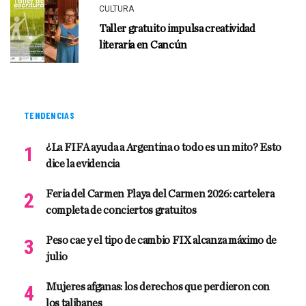
CULTURA
Taller gratuito impulsa creatividad
literaria en Cancún
TENDENCIAS
¿La FIFA ayuda a Argentina o todo es un mito? Esto
dice la evidencia
Feria del Carmen Playa del Carmen 2026: cartelera
completa de conciertos gratuitos
Peso cae y el tipo de cambio FIX alcanza máximo de
julio
Mujeres afganas: los derechos que perdieron con
los talibanes