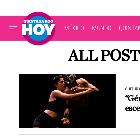
MÉXICO
MUNDO
QUINTA
ALL POS
CULTUR
“Gén
esc