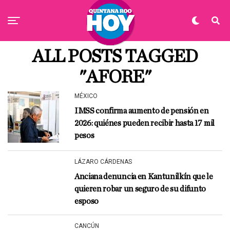
ALL POSTS TAGGED
"AFORE"
MÉXICO
IMSS confirma aumento de pensión en
2026: quiénes pueden recibir hasta 17 mil
pesos
LÁZARO CÁRDENAS
Anciana denuncia en Kantunilkín que le
quieren robar un seguro de su difunto
esposo
CANCÚN