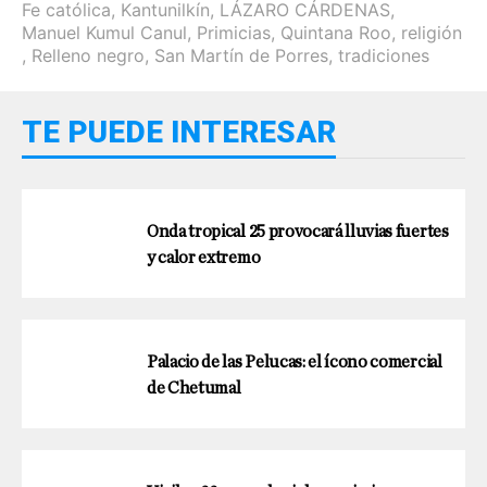
Fe católica
,
Kantunilkín
,
LÁZARO CÁRDENAS
,
Manuel Kumul Canul
,
Primicias
,
Quintana Roo
,
religión
,
Relleno negro
,
San Martín de Porres
,
tradiciones
TE PUEDE INTERESAR
Onda tropical 25 provocará lluvias fuertes
y calor extremo
Palacio de las Pelucas: el ícono comercial
de Chetumal