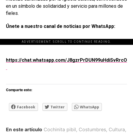
en un símbolo de solidaridad y servicio para millones de
fieles.
Únete a nuestro canal de noticias por WhatsApp:
ADVERTISEMENT. SCROLL TO CONTINUE READING.
[adsforwp id="243463"]
https://chat.whatsapp.com/J8gzrPrDUN99uHdiSvRrcO
Comparte esto:
Facebook
Twitter
WhatsApp
En este artículo
Cochinita pibil
,
Costumbres
,
Cultura
,