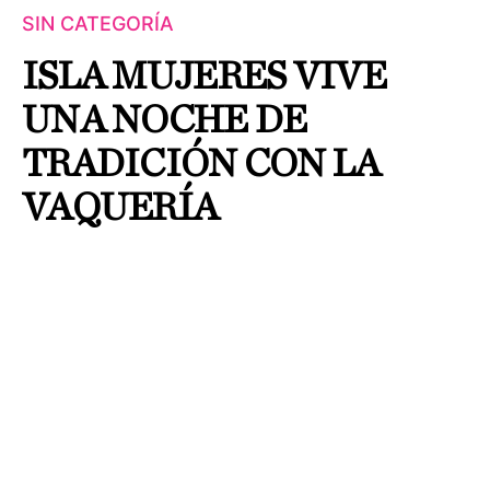
SIN CATEGORÍA
ISLA MUJERES VIVE
UNA NOCHE DE
TRADICIÓN CON LA
VAQUERÍA
By
J Larae
Publicado el
6 agosto, 2026
Redacción / Grupo Cantón
La tradicional
Vaquería
llenó de música, baile y