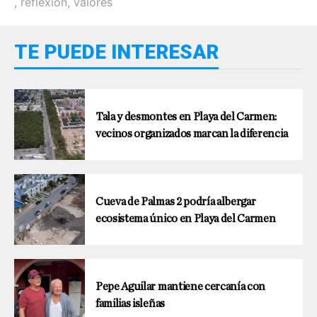
,
reflexión
,
valores
TE PUEDE INTERESAR
Tala y desmontes en Playa del Carmen:
vecinos organizados marcan la diferencia
Cueva de Palmas 2 podría albergar
ecosistema único en Playa del Carmen
Pepe Aguilar mantiene cercanía con
familias isleñas