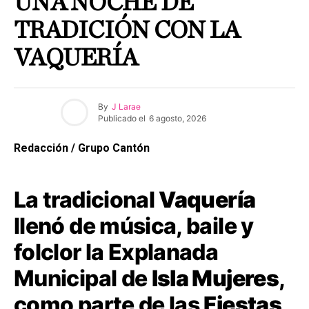
UNA NOCHE DE
TRADICIÓN CON LA
VAQUERÍA
By
J Larae
Publicado el
6 agosto, 2026
Redacción / Grupo Cantón
La tradicional
Vaquería
llenó de música, baile y
folclor la Explanada
Municipal de
Isla Mujeres
,
como parte de las
Fiestas