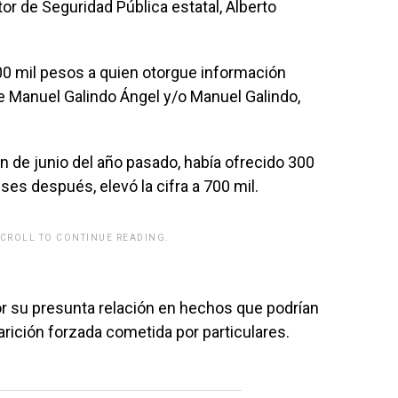
or de Seguridad Pública estatal, Alberto
500 mil pesos a quien otorgue información
e Manuel Galindo Ángel y/o Manuel Galindo,
ón de junio del año pasado, había ofrecido 300
es después, elevó la cifra a 700 mil.
SCROLL TO CONTINUE READING.
rwp id="243463"]
r su presunta relación en hechos que podrían
arición forzada cometida por particulares.