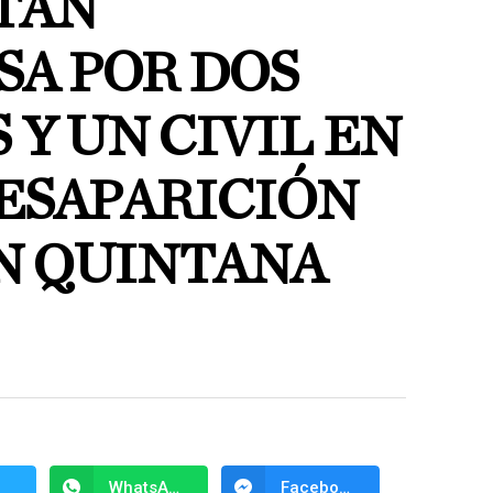
TAN
A POR DOS
 Y UN CIVIL EN
DESAPARICIÓN
N QUINTANA
WhatsApp
Facebook Messenger