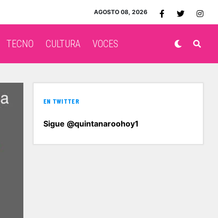
AGOSTO 08, 2026
TECNO
CULTURA
VOCES
EN TWITTER
Sigue @quintanaroohoy1