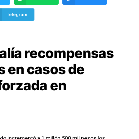
Telegram
alía recompensas
s en casos de
forzada en
ado incrementó a 1 millón 500 mil pesos los