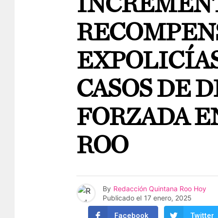
INCREMEN
RECOMPENS
EXPOLICÍAS
CASOS DE 
FORZADA E
ROO
By
Redacción Quintana Roo Hoy
Publicado el
17 enero, 2025
Facebook
Twitter