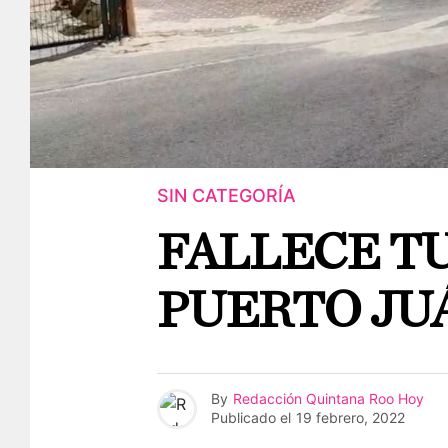
SIN CATEGORÍA
FALLECE T
PUERTO JU
By
Redacción Quintana Roo Hoy
Publicado el
19 febrero, 2022