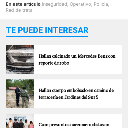
En este artículo
Inseguridad
,
Operativo
,
Policia
,
Red de trata
TE PUEDE INTERESAR
Hallan calcinado un Mercedes Benz con
reporte de robo
Hallan cuerpo embolsado en camino de
terracería en Jardines del Sur 5
Caen presuntos narcomenudistas en