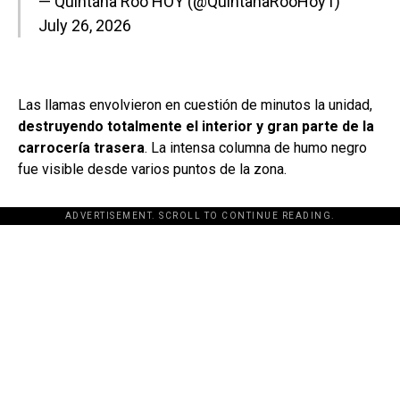
— Quintana Roo HOY (@QuintanaRooHoy1)
July 26, 2026
Las llamas envolvieron en cuestión de minutos la unidad,
destruyendo totalmente el interior y gran parte de la
carrocería trasera
. La intensa columna de humo negro
fue visible desde varios puntos de la zona.
ADVERTISEMENT. SCROLL TO CONTINUE READING.
[adsforwp id="243463"]