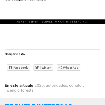
ADVERTISEMENT. SCROLL TO CONTINUE READING.
[adsforwp id="243463"]
Comparte esto:
Facebook
Twitter
WhatsApp
En este artículo
2025
,
autoridades
,
conafor
,
incendio forestal