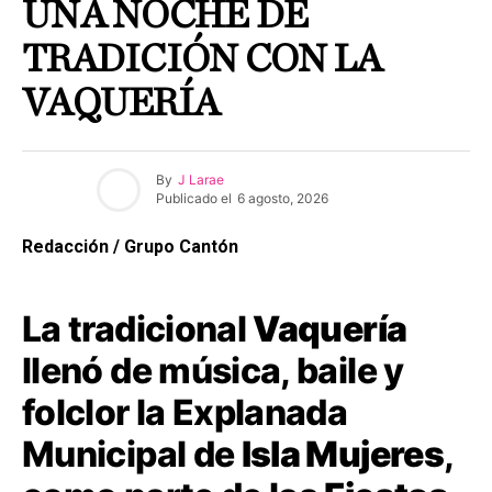
UNA NOCHE DE
TRADICIÓN CON LA
VAQUERÍA
By
J Larae
Publicado el
6 agosto, 2026
Redacción / Grupo Cantón
La tradicional
Vaquería
llenó de música, baile y
folclor la Explanada
Municipal de
Isla Mujeres
,