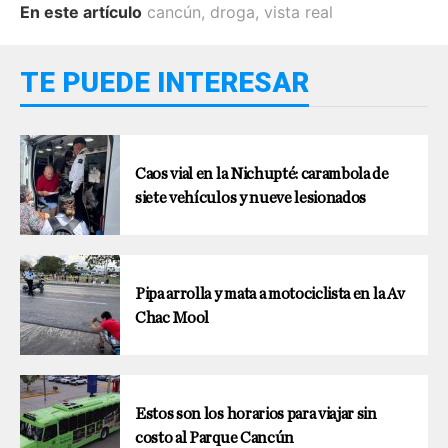
En este artículo
cancún
,
droga
,
vista real
TE PUEDE INTERESAR
Caos vial en la Nichupté: carambola de
siete vehículos y nueve lesionados
Pipa arrolla y mata a motociclista en la Av
Chac Mool
Estos son los horarios para viajar sin
costo al Parque Cancún