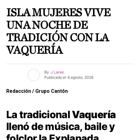
ISLA MUJERES VIVE
UNA NOCHE DE
TRADICIÓN CON LA
VAQUERÍA
By
J Larae
Publicado el
6 agosto, 2026
Redacción / Grupo Cantón
La tradicional
Vaquería
llenó de música, baile y
folclor la Explanada