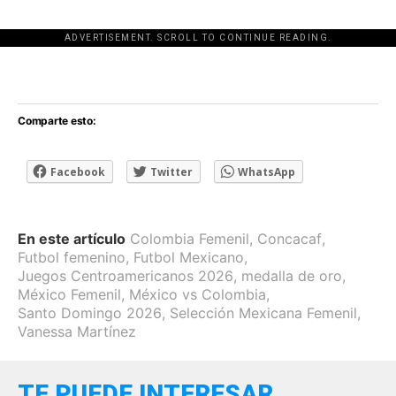
ADVERTISEMENT. SCROLL TO CONTINUE READING.
[adsforwp id="243463"]
Comparte esto:
Facebook
Twitter
WhatsApp
En este artículo
Colombia Femenil
,
Concacaf
,
Futbol femenino
,
Futbol Mexicano
,
Juegos Centroamericanos 2026
,
medalla de oro
,
México Femenil
,
México vs Colombia
,
Santo Domingo 2026
,
Selección Mexicana Femenil
,
Vanessa Martínez
TE PUEDE INTERESAR