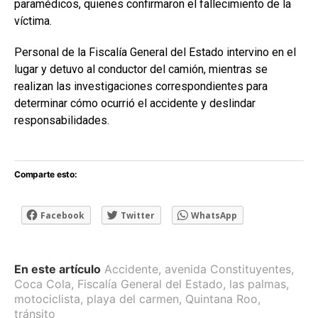
paramédicos, quienes confirmaron el fallecimiento de la
víctima.
Personal de la Fiscalía General del Estado intervino en el
lugar y detuvo al conductor del camión, mientras se
realizan las investigaciones correspondientes para
determinar cómo ocurrió el accidente y deslindar
responsabilidades.
Comparte esto:
Facebook
Twitter
WhatsApp
En este artículo
Accidente
,
avenida Constituyentes
,
Coca Cola
,
Fiscalía General del Estado
,
las palmas
,
motociclista
,
playa del carmen
,
Quintana Roo
,
tránsito