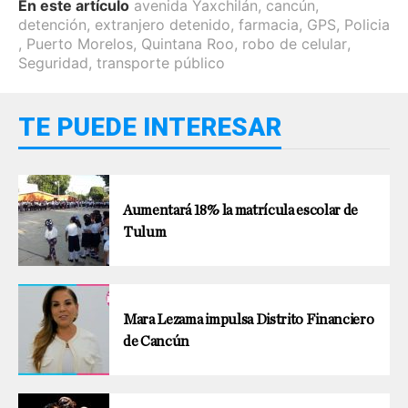
En este artículo
avenida Yaxchilán
,
cancún
,
detención
,
extranjero detenido
,
farmacia
,
GPS
,
Policia
,
Puerto Morelos
,
Quintana Roo
,
robo de celular
,
Seguridad
,
transporte público
TE PUEDE INTERESAR
Aumentará 18% la matrícula escolar de
Tulum
Mara Lezama impulsa Distrito Financiero
de Cancún