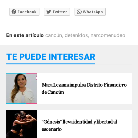
Facebook
Twitter
WhatsApp
En este artículo
cancún
,
detenidos
,
narcomenudeo
TE PUEDE INTERESAR
Mara Lezama impulsa Distrito Financiero
de Cancún
“Génesis” lleva identidad y libertad al
escenario