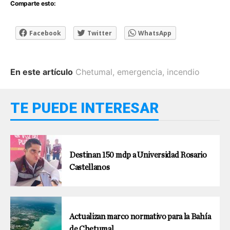
Comparte esto:
Facebook
Twitter
WhatsApp
En este artículo
Chetumal
,
emergencia
,
incendio
TE PUEDE INTERESAR
Destinan 150 mdp a Universidad Rosario
Castellanos
Actualizan marco normativo para la Bahía
de Chetumal