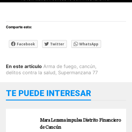
[adsforwp id="243463"]
Comparte esto:
Facebook
Twitter
WhatsApp
En este artículo
Arma de fuego
,
cancún
,
delitos contra la salud
,
Supermanzana 77
TE PUEDE INTERESAR
Mara Lezama impulsa Distrito Financiero
de Cancún