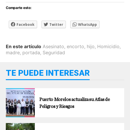
Comparte esto:
Facebook
Twitter
WhatsApp
En este artículo
Asesinato
,
encorto
,
hijo
,
Homicidio
,
madre
,
portada
,
Seguridad
TE PUEDE INTERESAR
Puerto Morelos actualiza su Atlas de
Peligros y Riesgos