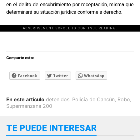
en el delito de encubrimiento por receptación, misma que
determinará su situación jurídica conforme a derecho.
ADVERTISEMENT. SCROLL TO CONTINUE READING.
[adsforwp id="243463"]
Comparte esto:
Facebook
Twitter
WhatsApp
En este artículo
detenidos
,
Policía de Cancún
,
Robo
,
Supermanzana 200
TE PUEDE INTERESAR