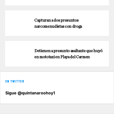
Capturan a dos presuntos
narcomenudistas con droga
Detienen a presunto asaltante que huyó
en mototaxi en Playa del Carmen
EN TWITTER
Sigue @quintanaroohoy1