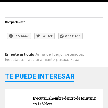
[adsforwp id="243463"]
Comparte esto:
Facebook
Twitter
WhatsApp
En este artículo
Arma de fuego
,
detenidos
,
Ejecutado
,
fraccionamiento paseos kabah
TE PUEDE INTERESAR
Ejecutan a hombre dentro de Mustang
en La Veleta