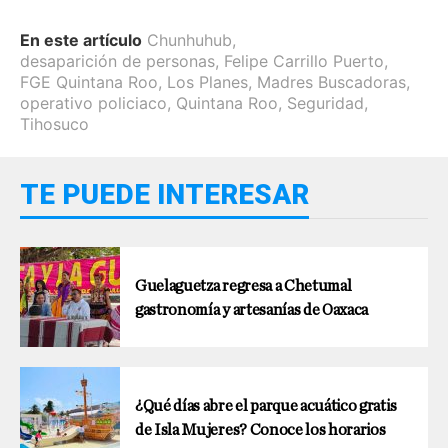
En este artículo
Chunhuhub
,
desaparición de personas
,
Felipe Carrillo Puerto
,
FGE Quintana Roo
,
Los Planes
,
Madres Buscadoras
,
operativo policiaco
,
Quintana Roo
,
Seguridad
,
Tihosuco
TE PUEDE INTERESAR
Guelaguetza regresa a Chetumal
gastronomía y artesanías de Oaxaca
¿Qué días abre el parque acuático gratis
de Isla Mujeres? Conoce los horarios