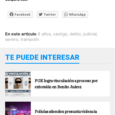
Facebook
Twitter
WhatsApp
En este artículo
8 años
,
castigo
,
delito
,
judicial
,
severo
,
trampolín
TE PUEDE INTERESAR
FGE logra vinculación a proceso por
extorsión en Benito Juárez
Policías atienden presunta violencia