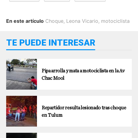
En este artículo
Choque
,
Leona Vicario
,
motociclista
TE PUEDE INTERESAR
Pipa arrolla y mata a motociclista en la Av
Chac Mool
Repartidor resulta lesionado tras choque
en Tulum