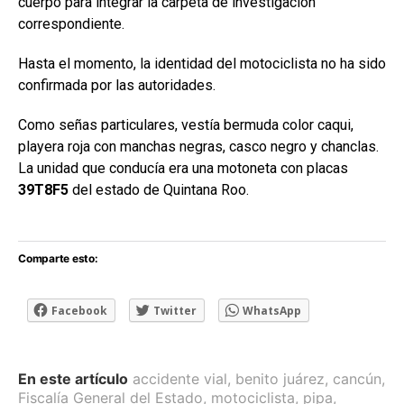
cuerpo para integrar la carpeta de investigación
correspondiente.
Hasta el momento, la identidad del motociclista no ha sido
confirmada por las autoridades.
Como señas particulares, vestía bermuda color caqui,
playera roja con manchas negras, casco negro y chanclas.
La unidad que conducía era una motoneta con placas
39T8F5
del estado de Quintana Roo.
Comparte esto:
Facebook
Twitter
WhatsApp
En este artículo
accidente vial
,
benito juárez
,
cancún
,
Fiscalía General del Estado
,
motociclista
,
pipa
,