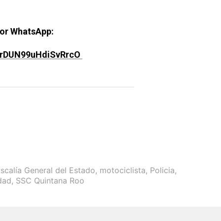
por WhatsApp:
rPrDUN99uHdiSvRrcO
iscalía General del Estado
,
motociclista
,
Policia
,
dad
,
SSC Quintana Roo