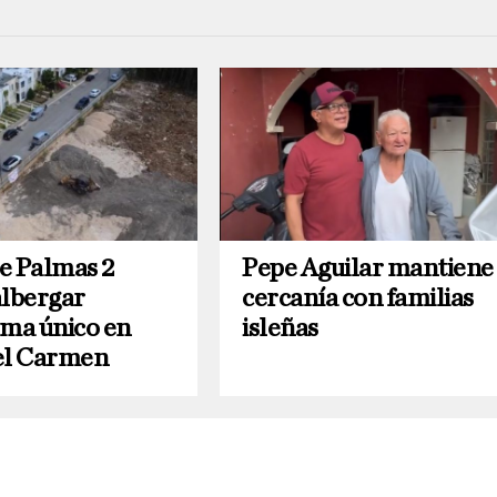
e Palmas 2
Pepe Aguilar mantiene
albergar
cercanía con familias
ema único en
isleñas
el Carmen