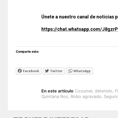
Únete a nuestro canal de noticias 
https://chat.whatsapp.com/J8gz
Comparte esto:
Facebook
Twitter
WhatsApp
En este artículo
Cozumel
,
detenido
,
F
Quintana Roo
,
Robo agravado
,
Seguri