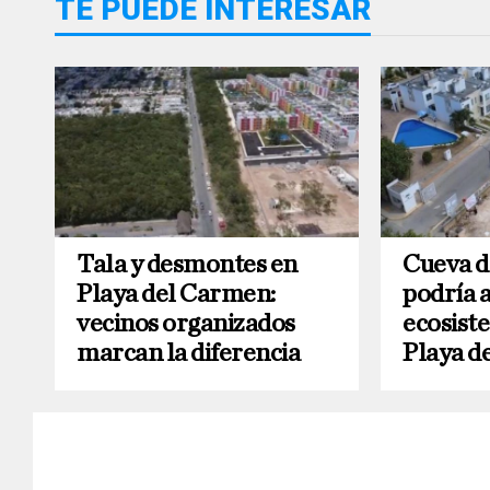
TE PUEDE INTERESAR
Tala y desmontes en
Cueva d
Playa del Carmen:
podría 
vecinos organizados
ecosist
marcan la diferencia
Playa d