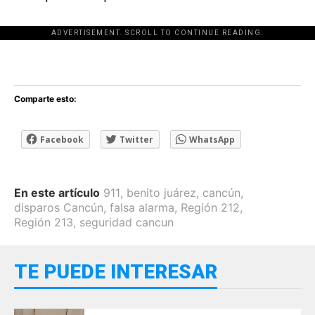
ADVERTISEMENT. SCROLL TO CONTINUE READING.
[adsforwp id="243463"]
Comparte esto:
Facebook
Twitter
WhatsApp
En este artículo
911
,
benito juárez
,
cancún
,
disparos Cancún
,
falsa alarma
,
Región 212
,
Región 213
,
seguridad cancun
TE PUEDE INTERESAR