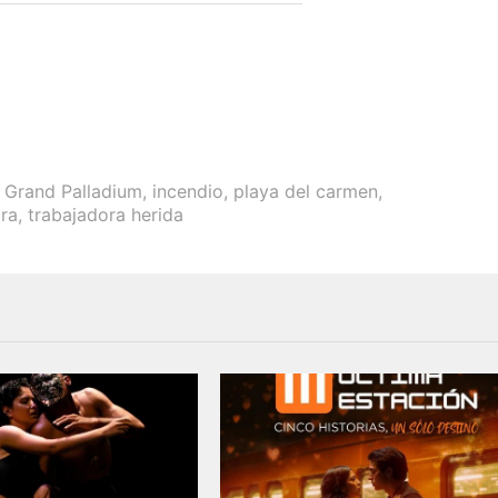
,
Grand Palladium
,
incendio
,
playa del carmen
,
ra
,
trabajadora herida