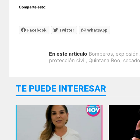
Comparte esto:
Facebook
Twitter
WhatsApp
En este artículo
Bomberos
,
explosión
protección civil
,
Quintana Roo
,
secado
TE PUEDE INTERESAR