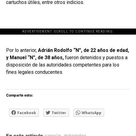
cartuchos útiles, entre otros indicios.
ADVERTISEMENT. SCROLL TO CONTINUE READING.
[adsforwp id="243463"]
Por lo anterior,
Adrián Rodolfo “N”, de 22 años de edad,
y Manuel “N”, de 38 años,
fueron detenidos y puestos a
disposición de las autoridades competentes para los
fines legales conducentes.
Comparte esto:
Facebook
Twitter
WhatsApp
En este artículo
cancún
,
detenidos
,