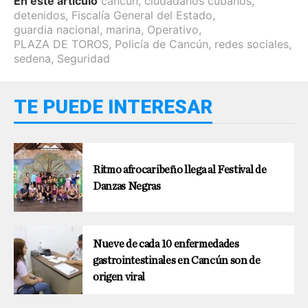
En este artículo
cancún
,
ciudadanos cubanos
,
detenidos
,
Fiscalía General del Estado
,
guardia nacional
,
marina
,
Operativo
,
PLAZA DE TOROS
,
Policía de Cancún
,
redes sociales
,
sedena
,
Seguridad
TE PUEDE INTERESAR
Ritmo afrocaribeño llega al Festival de
Danzas Negras
Nueve de cada 10 enfermedades
gastrointestinales en Cancún son de
origen viral