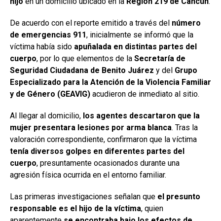
hijo
en un domicilio ubicado en la
Región 219 de Cancún
.
De acuerdo con el reporte emitido a través del
número
de emergencias 911
, inicialmente se informó que la
víctima había sido
apuñalada en distintas partes del
cuerpo
, por lo que elementos de la
Secretaría de
Seguridad Ciudadana de Benito Juárez
y del
Grupo
Especializado para la Atención de la Violencia Familiar
y de Género (GEAVIG)
acudieron de inmediato al sitio.
Al llegar al domicilio,
los agentes descartaron que la
mujer presentara lesiones por arma blanca
. Tras la
valoración correspondiente, confirmaron que la víctima
tenía diversos golpes en diferentes partes del
cuerpo
, presuntamente ocasionados durante una
agresión física ocurrida en el entorno familiar.
Las primeras investigaciones señalan que
el presunto
responsable es el hijo de la víctima
, quien
aparentemente
se encontraba bajo los efectos de