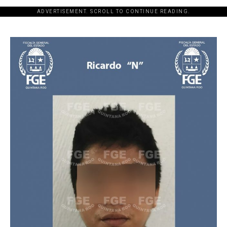
ADVERTISEMENT. SCROLL TO CONTINUE READING.
[adsforwp id="243463"]