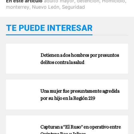
En este artículo
adulto mayor
,
detención
,
Homicidio
,
monterrey
,
Nuevo León
,
Seguridad
TE PUEDE INTERESAR
Detienen a dos hombres por presuntos
delitos contra la salud
Una mujer fue presuntamente agredida
por su hijo en la Región 219
Capturan a “El Ruso” en operativo entre