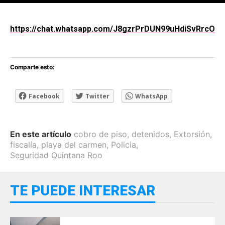
[adsforwp id="243463"]
https://chat.whatsapp.com/J8gzrPrDUN99uHdiSvRrcO
Comparte esto:
Facebook
Twitter
WhatsApp
En este artículo
cobro de piso
,
detenidos
,
Extorsión
,
fiscalía
,
playa del carmen
,
Policia
,
Seguridad Quintana Roo
TE PUEDE INTERESAR