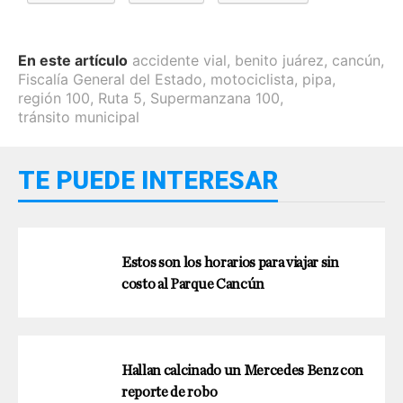
En este artículo
accidente vial
,
benito juárez
,
cancún
,
Fiscalía General del Estado
,
motociclista
,
pipa
,
región 100
,
Ruta 5
,
Supermanzana 100
,
tránsito municipal
TE PUEDE INTERESAR
Estos son los horarios para viajar sin
costo al Parque Cancún
Hallan calcinado un Mercedes Benz con
reporte de robo