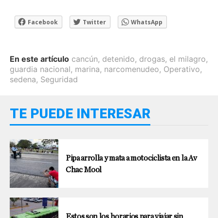
Facebook
Twitter
WhatsApp
En este artículo
cancún
,
detenido
,
drogas
,
el milagro
,
guardia nacional
,
marina
,
narcomenudeo
,
Operativo
,
sedena
,
Seguridad
TE PUEDE INTERESAR
Pipa arrolla y mata a motociclista en la Av
Chac Mool
Estos son los horarios para viajar sin