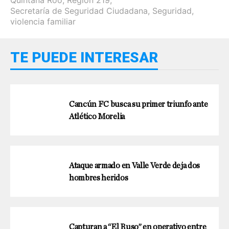
Quintana Roo
,
Region 219
,
Secretaría de Seguridad Ciudadana
,
Seguridad
,
violencia familiar
TE PUEDE INTERESAR
Cancún FC busca su primer triunfo ante
Atlético Morelia
Ataque armado en Valle Verde deja dos
hombres heridos
Capturan a “El Ruso” en operativo entre