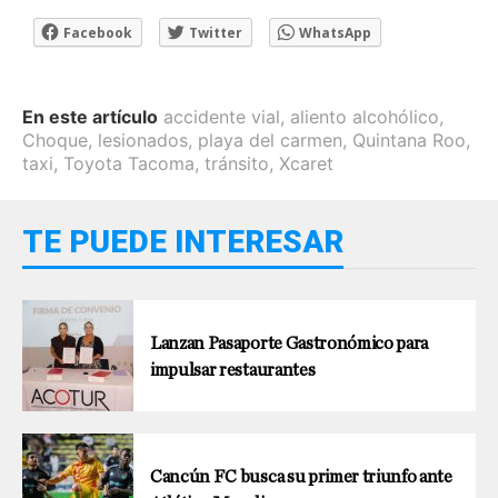
Facebook
Twitter
WhatsApp
En este artículo
accidente vial
,
aliento alcohólico
,
Choque
,
lesionados
,
playa del carmen
,
Quintana Roo
,
taxi
,
Toyota Tacoma
,
tránsito
,
Xcaret
TE PUEDE INTERESAR
Lanzan Pasaporte Gastronómico para
impulsar restaurantes
Cancún FC busca su primer triunfo ante