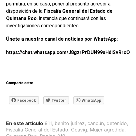
permitirá, en su caso, poner al presunto agresor a
disposición de la
Fiscalía General del Estado de
Quintana Roo
, instancia que continuará con las
investigaciones correspondientes.
Únete a nuestro canal de noticias por WhatsApp:
https://chat.whatsapp.com/J8gzrPrDUN99uHdiSvRrcO
Comparte esto:
Facebook
Twitter
WhatsApp
En este artículo
911
,
benito juárez
,
cancún
,
detenido
,
Fiscalía General del Estado
,
Geavig
,
Mujer agredida
,