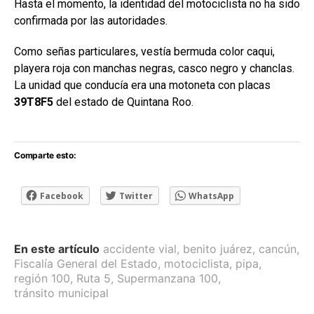
Hasta el momento, la identidad del motociclista no ha sido
confirmada por las autoridades.
Como señas particulares, vestía bermuda color caqui,
playera roja con manchas negras, casco negro y chanclas.
La unidad que conducía era una motoneta con placas
39T8F5
del estado de Quintana Roo.
Comparte esto:
Facebook
Twitter
WhatsApp
En este artículo
accidente vial
,
benito juárez
,
cancún
,
Fiscalía General del Estado
,
motociclista
,
pipa
,
región 100
,
Ruta 5
,
Supermanzana 100
,
tránsito municipal